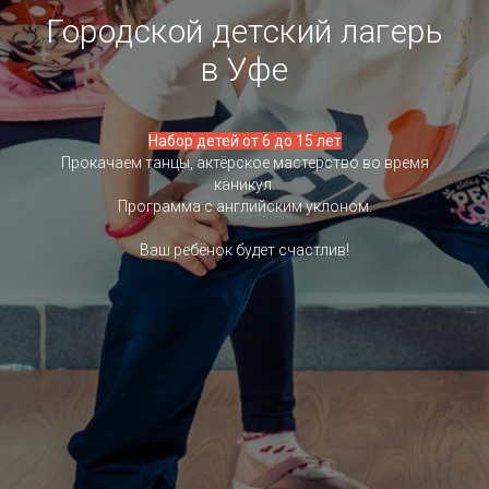
Городской детский лагерь
в Уфе
Набор детей от 6 до 15 лет
Прокачаем танцы, актёрское мастерство во время
каникул.
Программа с английским уклоном.
Ваш ребёнок будет счастлив!